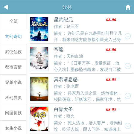
分类
08-06
星武纪元
全部
作者：猪三不
简介： 许进只是在九盏星灯前拜了几
玄幻奇幻
拜，就来到这方能够接引星光入已身
的世界，然后，他又在九盏星灯前拜了拜《基因大时
08-06
帝遮
武侠仙侠
代》《造化之王》《掌御星辰》这三本小说，最高订7
作者：天狗白浪
万，最低高订3万，最低均订7600，本本400万字往
简介： "【日更万字，质量保证，放
上，人品保证，请放心入坑。
都市言情
心入坑】墨修坠机醒来，发现自己被
两男一女用剑轮番劈斩。他起初只是想好好活着，没想
08-05
真君请息怒
到这个世界有洞天福地。有仙门帝庭。有三山四海。有
穿越小说
作者：张老西
五湖八荒。有九天十地。有妖，有佛，也曾有神话……
简介： 兵家乃入世之道，炼煞锻体，
波云诡谲，恐怖滔天。一只小小的蜗牛历数载，以“仙走
科幻异灵
校阵荡寇，斩妖诛邪，保家守境，然
天下，蜗行未来”证道成帝，然而不久身陨。一个被抓去
不修性命，寿不过百。 王玄魂穿修真界，已修兵家，只
挖灵矿的奴隶，不信命只信自己，打出一个无佛无圣时
08-05
白骨大圣
能凭借人望推演盘，将兵家术法推演至巅峰，争一线生
网游竞技
代，证道奴帝，可最终难逃一死。就这样一个连大帝的
作者：咬火
机，自此踏鬼穴、捣妖巢、伐山破庙… 许多年后，众多
光芒也被遮住的时代。一位穿越而来的少年从天帝山走
简介： 死人沾地，活人娶尸，老狗刨
大教祖师聚集一堂，脸色难看：“说什么妖鬼邪魔，黑暗
出。弱者才逞强，强者一直强。
女生小说
坟，吃活人饭，阴人问路，知道碰上
动乱…” “他王玄，才是这世间最大的恐怖！”