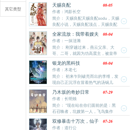
其中一个意味着什么吗？「已有2万均订作品《这里有
08-05
天赐良配
妖气》」「《这里有妖气》漫画改编版权已卖出」
其它类型
作者：鸿影长空
「《这里有妖气》漫画已上线，可在腾讯动漫、起点漫
简介： 天赐良配天赐良配sodu，天赐
画、B站漫画阅读」书友①群：608548874；书友②
良配小说，天赐良配顶点，天赐良配
群：760859432。
鸿影长空， () () &nbsp&nbsp&nbsp&nbsp一杯御酒，
08-04
全家流放：我带着嫂夫
抛尸荒野 &nbsp&nbsp&nbsp&nbsp颜宁再次醒来时，
人去逃荒！
作者：一抹涟漪
才知道前世过的太糊涂 &nbsp&nbsp&nbsp&nbsp一门
简介： 刚穿越过来，燕云父亲、大
武将只知奋勇杀敌，却不知要防备背后的冷箭
哥、二哥，就因为功高震主，被皇帝
&nbsp&nbsp&nbsp&nbsp今生，她要运筹帷幄，好好打
以蓄意谋反之罪，斩首边关！ 但念及父兄三人战功赫
击楚昭业的成皇梦！
08-04
银龙的黑科技
赫，饶恕其家人。死罪可逃，活罪难免！流放全家老小
作者：木老七
至蛮荒之地！ 流放就就放吧！偏偏大哥二哥，给他留下
简介： 初来乍到破壳而出的李维，发
几个嫂夫人。沃特？带着嫂夫人逃荒？ ？燕云表示自己
现自己正沉浮在冒着热气的汤锅儿
有些心慌！我该怎么办？？十万分火急……在线恭候各
里，并且面对一圈儿已经快馋哭了的狗头人... 而我
位道友出谋划策，指点江山……
07-29
乃木坂的奇妙日常
们的故事，也从他翻锅而逃开始... 魅魔圣武士？男
作者：长明烛
权斗士卓尔精灵？立志要做龙骑士的狗头人？眼魔游荡
简介： "现在站在你们面前的是：黑
者剑客？一心复辟星河帝国的灵吸怪？ 以及他们的
石召唤者，坑嫂第一人，飞鸟集作
顶头BOSS，一头银龙，用花里胡哨的黑科技在崩坏边
者，头号南黑，玩花专业户，大阪少女杀手，乃木坂二
缘的多元宇宙疯狂作死的硬核种田史。 （伪DND，
07-26
双修暴击十万次，仙子
代目火影，amazing教副教主，爱吃荞麦面的假面骑
勿杠，书友群：522612346）
倒贴求放过
作者：道行公
士，老年人的知心伙伴，真正的贝尔-格里尔斯，乃木坂