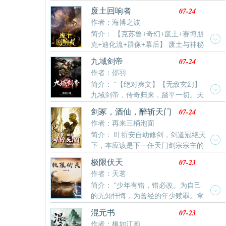
从龙脊岭的采药人，到茶马道的陆把头；从威服奇门的
劫？”萧云回望身后一众风华绝世的仙子，怅然叹
07-24
废土回响者
风水地师，到命格入圣的大乾斩龙人……天眼观气，牵
息：“不过是想得个自在。”（修罗场甜文恋爱系统流
作者：海博之波
羊夺宝，走穴养灵，搜山降魔……陆沉巡狩万方，冠绝
简介： 【克苏鲁+奇幻+废土+赛博朋
古今，尊号“三五玄真帝君”！
克+迪化流+群像+幕后】 废土与神秘
的交替中，噩梦在耳语。曙光与幻想的交融下，命运又
07-24
九域剑帝
在呼唤。 新元历527年，我苏醒于穹顶和迷雾笼罩 各位
作者：邵羽
书友如果觉得《废土回响者》还不错的话请不要忘记向
简介： "【绝对爽文】【无敌玄幻】
您QQ群和微博里的朋友推荐哦！
九域剑帝，传奇归来，踏平一切。天
才妖孽，踩在脚下，强者大能，挥手灭杀。人不犯我，
07-24
剑冢，酒仙，醉斩天门
我不犯人，人若犯我，灭他九族。
作者：再来三桶泡面
简介： 叶祈安自幼修剑，剑道冠绝天
下，本应该是下一任天门剑宗宗主的
不二人选。然而师傅诬陷被囚禁，作为弟子的叶祈安一
07-23
极限伏天
夜之间从天才被强制废除修为，沦为经脉寸断的废材。
作者：天茗
陨落天才，逐出师门。心灰意冷，历经红尘人世间冷
简介： "少年有错，错必改。为自己
暖，浑浑噩噩来到世间四大禁地之一的剑冢，得无上剑
的无知忏悔，为曾经的年少赎罪。拿
意重铸经脉，铸道骨。三年后，少年一剑一酒壶踏上拯
起手中气魂，踏平伏天三界，悍卫我们的家园！
救师父的征途。“天门剑宗，当年带给我和我师父的耻
07-23
混元书
辱，就拿你们的命来洗涮吧”
作者：枫如江画