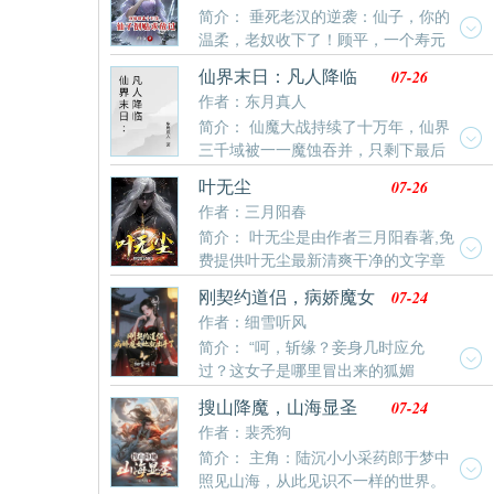
简介： 垂死老汉的逆袭：仙子，你的
动物园园长，温泉组第四人，笨蛋的补习老师，under
温柔，老奴收下了！顾平，一个寿元
救世主，乃木坂家长们的贴心小棉袄，北海道驱魔人，
将尽、修为停滞在炼气三层的垂死杂役，在璃月仙宗当
作死最多吉尼斯世界纪录保持者，康子的微笑守护者，
07-26
仙界末日：凡人降临
了三十年炼器奴仆，却连最基础的双修功法都求而不
赌神，乐器之神，画伯们永远滴神，当代李白，艺能界
作者：东月真人
得。直到他激活了。凭借系统，顾平踏上一条前所未有
冉冉升起的太阳，日本所有武道馆的噩梦，坂本龙一唯
简介： 仙魔大战持续了十万年，仙界
的修行之路（传统修仙系统流暴爽逆袭多女主互动，节
一指定继承者，二十一世纪的李小龙，最不像经纪人的
三千域被一一魔蚀吞并，只剩下最后
奏快，杀伐果断，不憋屈！）这一世，我顾平，要活个
经纪人，唯一敢在诺贝尔颁奖现场开演唱会的男人，时
三十六域。 眼看就要顶不住魔族越来越强的攻势，仙灵
痛快！」
代杂志评点为最接近上帝之人，白-从来不用下流眼光来
07-26
叶无尘
界不得不启动自救计划，仙帝们合力以大神通打开无数
看-什么都会一点点-你也能变成光-云山！......嗯…总而
作者：三月阳春
条通道，连接虚空万界中各个智慧生命存在的区域，让
言之，这是一本乃木坂粉丝向的轻松向日常文。（大
简介： 叶无尘是由作者三月阳春著,免
各界生灵以灵魂降临的方式，连接进入仙灵界，参与这
概......）ps：温馨提示，本书最好不要跳着观看，作者
费提供叶无尘最新清爽干净的文字章
场仙魔之战……
偏好细节与玩梗，跳着看可能感觉意义不明哦~
节在线阅读。
07-24
刚契约道侣，病娇魔女
她就出手了
作者：细雪听风
简介： “呵，斩缘？妾身几时应允
过？这女子是哪里冒出来的狐媚
子？”清冷师尊欲迫我结为道侣；魔宗圣女誓要性命交
07-24
搜山降魔，山海显圣
缠；病娇师姐以剑索命只为朝夕相伴；青丘狐女媚眼如
作者：裴秃狗
丝欲夺心魄；小师妹竟筑金屋欲藏娇仙路迢迢，怎料尽
简介： 主角：陆沉小小采药郎于梦中
是桃花劫难？吾只求逍遥仙道，奈何她们都想独占我？
照见山海，从此见识不一样的世界。
多年后，世人问萧云：“道心何坚，竟堪破万千情