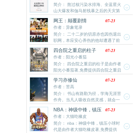
简介： 熬过核污染水排海、全蓝星火
山大爆发和伽马射线暴之后的天灾第
十年，夏青昂首挺胸走出安全区。 谁都别拦着姐，姐要
07-23
网王：颠覆剧情
去种田！
作者：异象笔录
简介： 二十二岁的切原赤也因伤退出
职网，本应安心养伤的他却遭遇了前
所未有的网暴和污蔑，甚至波及了家里人。伤透身心的
07-23
四合院之重启的柱子
切原赤也结束自己的生命后却意外重回国中时期，看到
作者：阳光小番茄
昔日的前辈们，他决定要改变立海大网球部和前辈们的
简介： 四合院之重启的柱子是由作者
结局。（立海群像，非单一主角）（简介废勿见怪）
阳光小番茄著,免费提供四合院之重启
的柱子最新清爽干净的文字章节在线阅读。
07-23
学习亦修仙
作者：苦高
简介： 书山有路勤为径，学海无涯苦
作舟。当凡人吸收自然灵感，就会一
跃成为学习者，而学习者，又可以用灵感来获取不同的
07-23
NBA：神级中锋，镇压
效果，又有人根据灵感浓度，划分出了三大学习境界:未
小球时代
作者：大猫吃橡皮
饱和，小学境界；饱和，初中境界；过饱和，高中境
简介： nba：神级中锋，镇压小球时
界。屈曲迈入学习大道后，生活也发生了天差地别的变
代是由作者大猫吃橡皮著,免费提供
化，数学宗，联考，外教，以太派，无号朝廷，种种似