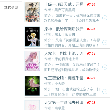
啊，他们儿子郑则，是村里出了名的大龄汉子，同龄人
07-26
十级一顶级天赋，开局
的孩子都能下河摸鱼了，他今年二十一还没成亲。第一
其它类型
就无敌
作者：黑夜可真黑啊
个媒婆上门，郑则说要个力气大的；第二个媒婆上门，
简介： 如果有一天，你的好兄弟过来
郑则说要个会杀猪的；第三个媒婆上门，郑则说要样貌
跟你说他重生了，并且说以后游戏会
好看的。响水村的狗听了都摇头，村民乐得看热闹，郑
和现实世界融合，末世降临。你会怎么办？李万基只当
则这眼光挑剔啊，怕不
07-26
原神：败给深渊后我开
是一个玩笑可是慢慢发现不对劲，现在发生的事儿都被
启了二周目
作者：东太行长谷川
好兄弟说中了！不是，哥们？你来真的？既然好朋友重
简介： 又名『荧的重启人生』！与原
生了，那李万基只需抱紧大腿，享受躺平人生……但玩
作相同的舞台、开始上演新的剧目！
着玩着才慢慢发现……自己好像更强！到底是谁抱谁大
欢迎「原学家」！在纳塔与深渊的对战中我不幸落败、
腿呢？？李万基信手一剑削掉魔神的半个脑袋，再次问
07-24
人权卡！刚出卡池，刀
却因神秘力量得到重来的机会？这次的旅途我将联合众
出那个问题，“到底是谁抱谁大腿啊？”说话！！！
哭全世界
作者：床前明月地上霜
多势力，向深渊大敌发起真正的决战！而在旅途的最
简介： 一觉醒来，发现自己穿越了？
后，哥哥竟然……[轻小说风格荧第一人称全角色出场含
而且还穿越到游戏世界，成为剧情女
活动剧情无c倾向设定党经营逻辑慢热]感谢各位的阅
反派桃夭？接下来等待自己的，不仅是被主角团爆杀，
07-23
蛇王恋爱脑：痴缠千世
还会成为专门给玩家用来刷突破材料的周本常驻boss?
轮回妻
作者：小天骄
好在她觉醒人气系统！只要给收割人气，就能够影响世
简介： 她一出生就被蛇王定了亲，打
界线，改变自己的命运！桃夭思维一下子就清醒了。自
上了蛇妻的烙印，24岁前被蛇王强
古深情留不住，唯有刀子得人心。直接开刀！于是乎，
娶，爷爷说这是他们沈家欠蛇王的，只有嫁蛇王才能保
玩家们遇到她。
07-23
天灾第十年跟我去种田
命……
作者：南极蓝