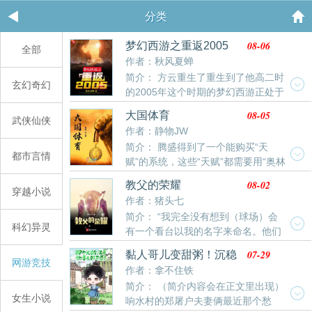
分类
08-06
梦幻西游之重返2005
全部
作者：秋风夏蝉
简介： 方云重生了重生到了他高二时
玄幻奇幻
的2005年这个时期的梦幻西游正处于
飞速成长期各种风云人物竞相争锋“叮——电竞之神系统
08-05
大国体育
武侠仙侠
为您服务！”从课堂上醒来的方云听到脑海中的提示声整
作者：静物JW
个人已经惊呆了！
简介： 腾盛得到了一个能购买“天
都市言情
赋”的系统，这些“天赋”都需要用“奥林
匹克点数”来购买。 但只有让种花家的各项体育运动
08-02
教父的荣耀
在国际赛事上获得出色成绩，他才能获得足够多的“奥林
穿越小说
作者：猪头七
匹克点数”来升级天赋！ “新任务：世界杯出
简介： “我完全没有想到（球场）会
线！” “任务要求：请帮助中国男足打入世界
科幻异灵
有一个看台以我的名字来命名。他们
杯！” “失败惩罚：2002年前无法充气！”
瞒着我，但这事令我深感骄傲。”记者：您拥有超凡的个
#### “新任务：挑战梦之队！” “任务要求：请迫
07-29
黏人哥儿变甜粥！沉稳
人魅力。方觉：不不不，我并不这么看，我只是一个平
网游竞技
使梦一队喊出暂停！” “失败惩罚：梦之队请求暂停
屠户宠不够
作者：拿不住铁
平无奇的教练罢了。
前无法漏气！” 腾盛：“种花家是什么？充气和漏气
简介： （简介内容会在正文里出现）
又是什么东西？这些也要和谐吗？”
女生小说
响水村的郑屠户夫妻俩最近那个愁