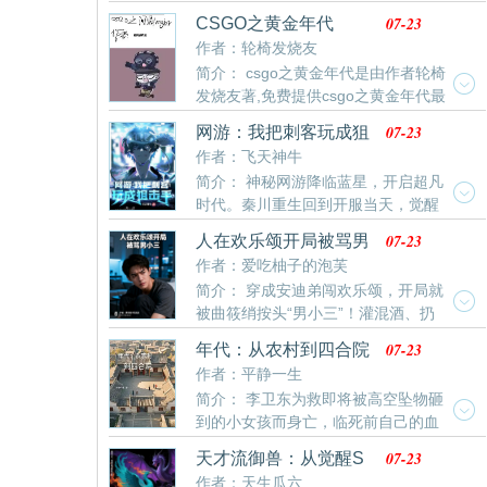
nba：神级中锋，镇压小球时代最新清爽干净的文字章
乎都与他有着莫名的关系，又似乎没有。“我终于掌握你
07-23
CSGO之黄金年代
节在线阅读。
了。”
作者：轮椅发烧友
简介： csgo之黄金年代是由作者轮椅
发烧友著,免费提供csgo之黄金年代最
新清爽干净的文字章节在线阅读。
07-23
网游：我把刺客玩成狙
击手
作者：飞天神牛
简介： 神秘网游降临蓝星，开启超凡
时代。秦川重生回到开服当天，觉醒
sss级天赋——狙神。面对如此逆天的天赋，秦川的选
07-23
人在欢乐颂开局被骂男
择是。刺客！一击必杀，远遁千里，谁说刺客只能玩近
小三
作者：爱吃柚子的泡芙
战。
简介： 穿成安迪弟闯欢乐颂，开局就
被曲筱绡按头“男小三”！灌混酒、扔
酒店、五十杯白酒赌坦白局，她花式整蛊没停过。邱莹
07-23
年代：从农村到四合院
莹骂渣男、樊胜美劝“回头”，22楼误会扎堆。一边要应
作者：平静一生
付曲筱绡的花式整蛊，一边得帮邱莹莹避开白主管的
简介： 李卫东为救即将被高空坠物砸
坑。给樊胜美拆相亲套路，还得在晟煊跟谭宗明谈合
到的小女孩而身亡，临死前自己的血
作！这22楼的日子，怎么比我在华尔街搞项目还刺激！
沾染在小女孩脖子上的玉牌上边。玉牌被认主后携带者
阅读须知：同人文会有些小改动，但是不影响整体剧
07-23
天才流御兽：从觉醒S
李卫东的灵魂穿越到1958年同样是叫李卫东的人身上。
情！不上升角色，不上升演员
级天赋开始
作者：天生瓜六