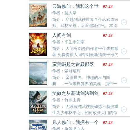
街上代写家书，乡亲们喜欢叫他秀才。有一天，十里镇
07-23
云游修仙：我和这个世
的第一高手死了，秀才报的官，却被卷入一场暗流涌动
界格格不入
作者：慧大章
的权力争夺之中。那之后，十里镇出了一个剑神。没有
简介： 穿越到武侠世界？什么武道宗
人知道他是谁，只知道他来无影去无踪，杀人无形。有
师、武林至尊，听着都嫌俗气。本道
一天代人写信时，有人问秀才，为什么执笔时手一点都
爷要游遍这个世界。修的是仙。求的就是念头通道。谁
不抖。秀才回他。“
07-23
人间有剑
耐烦陪那些凡夫俗子玩什么江湖把戏？……多年之后他
作者：平生未知寒
曾经去的那些地方。陆续出现了灵气。这还是武侠世界
简介： 人间有剑是由作者平生未知寒
吗？
著,免费提供人间有剑最新清爽干净的
文字章节在线阅读。
07-23
蛮荒崛起之雷焱部落
作者：紫月曜辉
简介： 蛮荒世界、神秘的巫与图
腾……一位来自异界的灵魂，携带一
尊神秘的九层宝塔踏入此界……一个衰落的部落，在少
07-23
笑傲之从基础剑法到剑
年的带领下如何恢复祖上的荣光，带领部落成长为大荒
神
作者：竹照山青
中的无上主宰……
简介： 无系统纯武侠慢修炼不脑残重
生为少年林平之，如何改变灭门的命
运？没有内功心法，如果在江湖上生存？独孤剑道是怎
07-23
凡人修仙：我拥有一个
样练成的？内家拳与内功心法有何差异，能否共存？华
秘境
作者：执酒书白衣