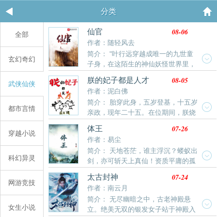
分类
08-06
仙官
全部
作者：随轻风去
简介： "叶行远穿越成唯一的九世童
玄幻奇幻
子身，在这陌生的神仙妖怪世界里，
读书科举考进士，皇家天命授神通。他还发现，前身给
08-05
朕的妃子都是人才
武侠仙侠
自己留下了外挂！ 然而天机与道统纠缠不清，神仙
作者：泥白佛
与凡人相爱相杀，妖魔与鬼怪上蹿下跳，手持外挂的玩
简介： 胎穿此身，五岁登基，十五岁
家叶行远怎一个酸爽......
都市言情
亲政，现年二十五。在位期间，朕烧
玻璃，制肥皂，研发水泥，育种水稻。教太后麻将养
07-26
体王
老，率将士塞外烧烤，创建皇家银行，修缮各省直道。
穿越小说
作者：易尘
这才有了威威大岳的太平盛世！然，好景不长，世道难
简介： 天地苍茫，谁主浮沉？蝼蚁出
料。东南大水，西北大旱，地震频发，边患侵扰。承平
科幻异灵
剑，亦可斩天上真仙！资质平庸的孤
已久的群臣请朕下罪己诏，向苍天祈求，诚意祷告。朕
儿陈长命，机缘巧合之下，误入凶险难测的仙途，在尔
呵呵一笑，这是历史架空文，各位莫非走错了频道。于
07-24
太古封神
虞我诈、弱肉强食、充满算计的修仙界，开启了一条波
网游竞技
是朕发出四道圣旨，派遣三位钦差，仅仅两个多月，朝
作者：南云月
澜壮阔的证道长生之路……
堂再无一声牢骚。罪己诏，开玩笑，朕还要泰山封禅，
简介： 无尽幽暗之中，古老神殿悬
跟那老天唠一唠。良辰吉日，泰山之巅，少年天子，意
女生小说
立。绝美无双的银发女子站于神殿入
气风发。就在此时，圣光乍现，云海中一个改变朕世界