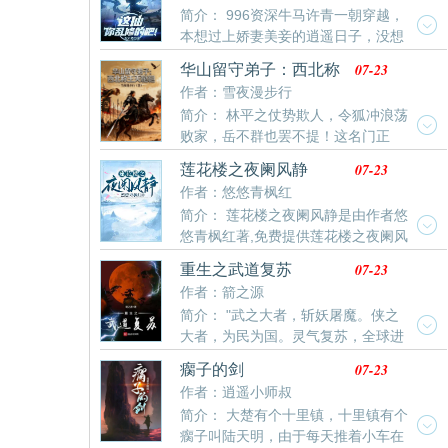
简介： 996资深牛马许青一朝穿越，
阵法大帝，玉指一点，绝阵成，葬诸天。……一代妖孽
本想过上娇妻美妾的逍遥日子，没想
石开，身怀至尊仙脉，同辈无敌，却惨遭玄天宗宗主污
到被宗主虞红裳带入修仙界顶尖宗门成为亲传弟子,谁知
蔑，剥离血脉，挖去丹田
07-23
华山留守弟子：西北称
道许青进宗门不仅得照顾师妹，还外带一条狗，无奈之
王灭鞑靼
作者：雪夜漫步行
下许青只能当起了文抄公。直到有一天。许青剑指一个
简介： 林平之仗势欺人，令狐冲浪荡
绝美的女子，发誓绝不进小黑屋当禁脔。“放肆，我是你
败家，岳不群也罢不提！这名门正
师尊！”“就算师尊也什么？”
派，这江湖，终归太小！华山之巅得前人遗刻，玉箫、
07-23
莲花楼之夜阑风静
弹指尽归我手！既然华山不容我，那我便远走西北，另
作者：悠悠青枫红
起炉灶！开荒田，练新军，收流民，灭马贼！拳打蒙古
简介： 莲花楼之夜阑风静是由作者悠
鞑靼，脚踢西域番僧！多年后，当我麾下的铁骑踏破贺
悠青枫红著,免费提供莲花楼之夜阑风
兰山缺，旌旗遮天蔽日。——这是一个关于背叛、崛起
静最新清爽干净的文字章节在线阅读。
与绝对力量的故事。江湖？那只是我征途的起点。
07-23
重生之武道复苏
作者：箭之源
简介： "武之大者，斩妖屠魔。侠之
大者，为民为国。灵气复苏，全球进
化。武道重生，普天同庆。
07-23
瘸子的剑
作者：逍遥小师叔
简介： 大楚有个十里镇，十里镇有个
瘸子叫陆天明，由于每天推着小车在