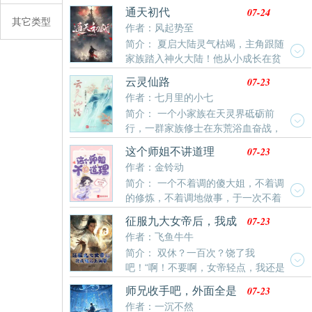
口，她以银月为冠，星辰为衣，裙尾拖拽之处有着各色
观的人御剑而来…… 各位书友要是觉得《朕的妃子都是
07-24
通天初代
霞光浮现。“吞天神脉早已铸成，如今已经过去九天了，
其它类型
人才》还不错的话请不要忘记向您QQ群和微博里的朋
作者：风起势至
你考虑的如何？”银发女子对秦云问道。秦云深吸了一口
友推荐哦！
简介： 夏启大陆灵气枯竭，主角跟随
气，说道：“前辈，我已经考虑清楚了，我不想吸收吞天
家族踏入神火大陆！他从小成长在贫
神脉……”
瘠的大陆，进入新的世界发现除了天赋样样不如宗派弟
07-23
云灵仙路
子。服饰，武器，丹药统统被碾压！他在须弥山秘境邂
作者：七月里的小七
逅了凤凰仙宫的凤女，两人患难与共，凤女一直资助主
简介： 一个小家族在天灵界砥砺前
角。后来主角得到了传说中的须弥山，里边有无数人形
行，一群家族修士在东荒浴血奋战，
小动物在炼丹打造武器，号称什么玩意都能制作出来。
一位没什么大志的重生者在残酷的修仙界慢慢成长。
他从此走上人生巅峰
07-23
这个师姐不讲道理
【家族流】【凡人流】 各位书友如果觉得《云灵仙路》
作者：金铃动
还不错的话请不要忘记向您QQ群和微博里的朋友推荐
简介： 一个不着调的傻大姐，不着调
哦！
的修炼，不着调地做事，于一次不着
调地偷吃师姑的小仙鹤，被母亲追打，却获得了先天道
07-23
征服九大女帝后，我成
宝，符塔。于是，不着调的许平安成为了人族之光。
就无上仙帝！
作者：飞鱼牛牛
简介： 双休？一百次？饶了我
吧！“啊！不要啊，女帝轻点，我还是
个孩子啊！”…传闻，世上有一混沌仙狱，横震诸天，关
07-23
师兄收手吧，外面全是
押上古九大仙尊。有镇压一代绝世枪圣，一枪可斩日
师尊！
作者：一沉不然
月，灭星辰。有万古长河第一丹师，摩柯丹帝。有无上