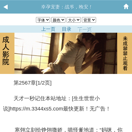
幸孕宠妻：战爷，晚安！
上一页
目录
下一页
第2567章[1/2页]
天才一秒记住本站地址：[生生世世小
说]https://m.3344xs5.com最快更新！无广告！
寒翎立刻给铮翎撒娇，嗔怪爹地道：“妈咪，你