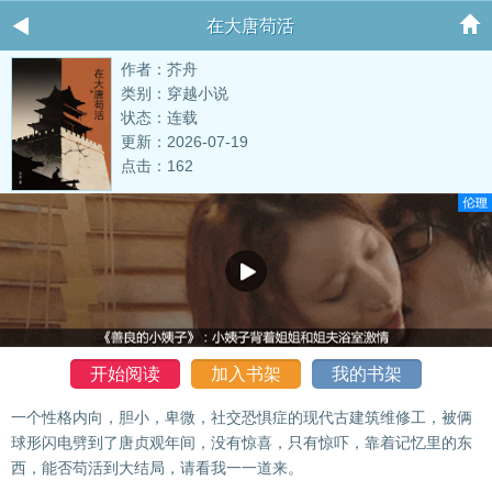
在大唐苟活
作者：芥舟
类别：穿越小说
状态：连载
更新：2026-07-19
点击：162
开始阅读
加入书架
我的书架
一个性格内向，胆小，卑微，社交恐惧症的现代古建筑维修工，被俩
球形闪电劈到了唐贞观年间，没有惊喜，只有惊吓，靠着记忆里的东
西，能否苟活到大结局，请看我一一道来。