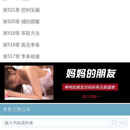
第521章 挖到宝藏
第520章 捅到窟窿
第519章 萃取方法
第518章 面见李泰
第517章 李泰相邀
查看完整目录